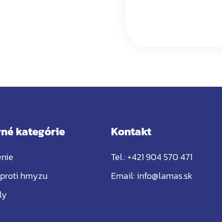
né kategórie
Kontakt
enie
Tel.:
+421 904 570 471
 proti hmyzu
Email:
info@lamas.sk
ly